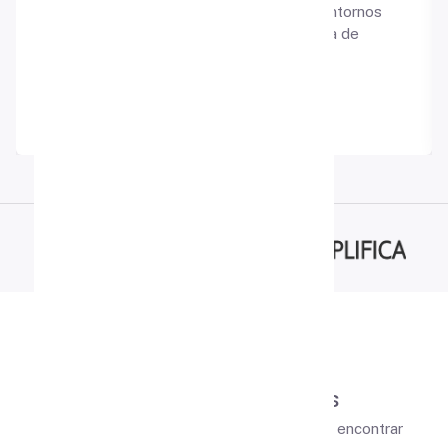
Potencia y motiva a los estudiantes con entornos
cautivadores que enriquecen la experiencia de
lectura.
Acceder
FAQ
Preguntas
frecuentes
Explora estas Preguntas Frecuentes para encontrar