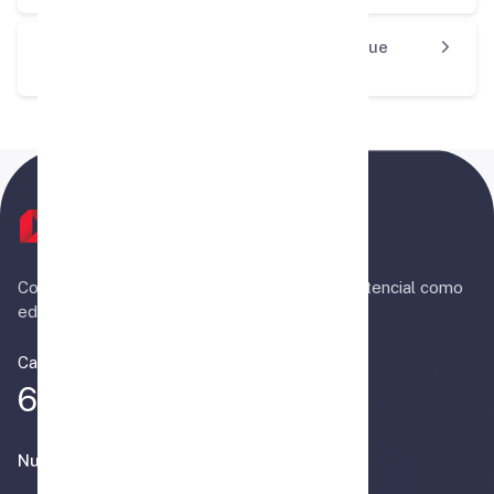
¿Cómo puedo encontrar un código web que
aparece al interior de mi libro?
Conecta con nosotros y desata tu máximo potencial como
educador. ¡Te esperamos!
Call Center
600 381 13 12
Nuestra Plataformas