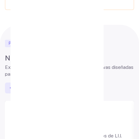
Plataformas y Servicios
Nuestras plataformas
Explora un universo de
oportunidades educativas diseñadas
para ti.
Amplificador de lectura para nuestros libros de LIJ.