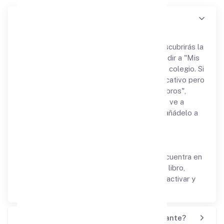
¿Dónde encuentro mi licencia?
Docente:
En la versión docente de la plataforma, descubrirás la
sección "Biblioteca SM", donde puedes añadir a "Mis
libros" los textos escolares utilizados en tu colegio. Si
tu institución ha adoptado un proyecto educativo pero
el libro correspondiente no figura en "Mis libros",
puedes agregarlo fácilmente. Simplemente ve a
"Biblioteca SM", busca el título deseado y añádelo a
tu colección.
Estudiante:
La licencia digital de tu texto escolar se encuentra en
las primeras páginas del mismo. Dentro del libro,
hallarás información detallada sobre cómo activar y
utilizar tu licencia.
¿Cómo encuentro a mi profesor o estudiante?