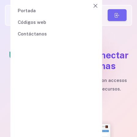
Portada
Códigos web
Contáctanos
Un solo lugar para conectar
nuestras plataformas
Interfaz renovada, más simple y rápida
con accesos
directo a todos nuestros proyectos y recursos.
Acceso a Conecta