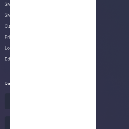
SM Conecta
SM Aprendizaje
Clave PAES
Prisma
Loran
Educamos
Descarga nuestras app